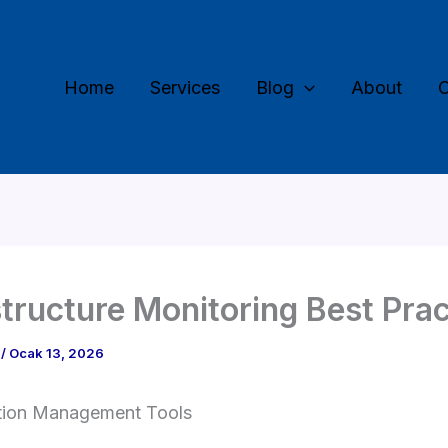
Home
Services
Blog
About
C
structure Monitoring Best Prac
n
/
Ocak 13, 2026
tion Management Tools