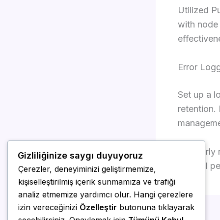
Utilized P
with node 
effectiven
Error Logg
Set up a l
retention.
manageme
Regularly 
Gizliliğinize saygı duyuyoruz
optimal p
Çerezler, deneyiminizi geliştirmemize,
kişiselleştirilmiş içerik sunmamıza ve trafiği
analiz etmemize yardımcı olur. Hangi çerezlere
izin vereceğinizi
Özelleştir
butonuna tıklayarak
ÖNCEKI