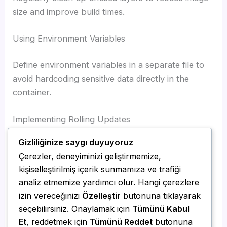
size and improve build times.
Using Environment Variables
Define environment variables in a separate file to
avoid hardcoding sensitive data directly in the
container.
Implementing Rolling Updates
Gizliliğinize saygı duyuyoruz
Use orchestration tools like Kubernetes to roll out
Çerezler, deneyiminizi geliştirmemize,
updates incrementally and minimize downtime.
kişiselleştirilmiş içerik sunmamıza ve trafiği
analiz etmemize yardımcı olur. Hangi çerezlere
By following these best practices, organizations
izin vereceğinizi
Özelleştir
butonuna tıklayarak
can improve the efficiency and reliability of their
seçebilirsiniz. Onaylamak için
Tümünü Kabul
containerized applications.
Et
, reddetmek için
Tümünü Reddet
butonuna