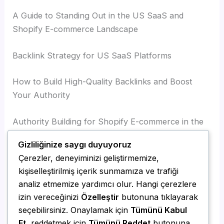
A Guide to Standing Out in the US SaaS and
Shopify E-commerce Landscape
Backlink Strategy for US SaaS Platforms
How to Build High-Quality Backlinks and Boost
Your Authority
Authority Building for Shopify E-commerce in the
US
Gizliliğinize saygı duyuyoruz
Çerezler, deneyiminizi geliştirmemize,
Expert Tips on Establishing Credibility and Trust
kişiselleştirilmiş içerik sunmamıza ve trafiği
with Your Target Audience
analiz etmemize yardımcı olur. Hangi çerezlere
izin vereceğinizi
Özelleştir
butonuna tıklayarak
Take Action Today: Build Your US SaaS Authority
seçebilirsiniz. Onaylamak için
Tümünü Kabul
and Drive Business Growth
Et
, reddetmek için
Tümünü Reddet
butonuna